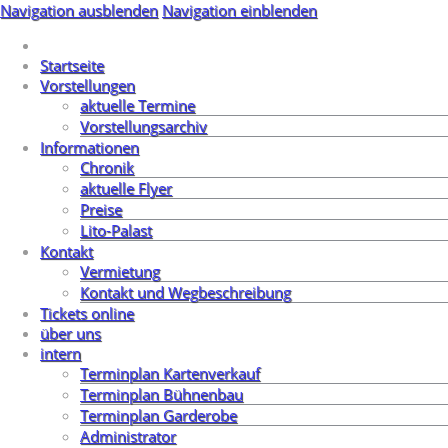
Navigation ausblenden
Navigation einblenden
Startseite
Vorstellungen
aktuelle Termine
Vorstellungsarchiv
Informationen
Chronik
aktuelle Flyer
Preise
Lito-Palast
Kontakt
Vermietung
Kontakt und Wegbeschreibung
Tickets online
über uns
intern
Terminplan Kartenverkauf
Terminplan Bühnenbau
Terminplan Garderobe
Administrator