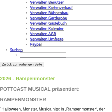
Verwalten Benutzer
Verwalten Kartenverkauf
Verwalten Bühnenbau
Verwalten Garderobe
Verwalten Gästebuch
Verwalten Kalender
Verwalten AGB
Verwalten Umfrage
Paypal
Suchen
Zurück zur vorherigen Seite
2026 - Rampenmonster
POTTCAST MUSICAL präsentiert:
RAMPENMONSTER
"Halloween, Monster, Musicalhits: In „Rampenmonster“, der